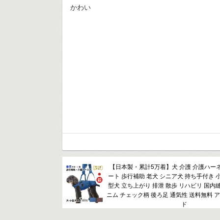
かわい
【日本製・累計5万着】犬 介護 介護ハー
ート 歩行補助 老犬 シニア犬 持ち手付き 
型犬 立ち上がり 排泄 散歩 リハビリ 国内
ニム チェック柄 後ろ足 通気性 送料無料 
ド