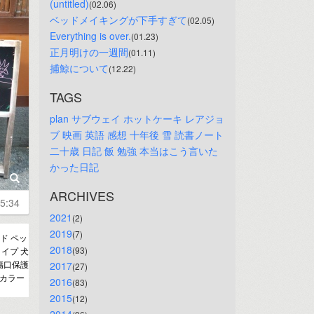
(untitled)
(02.06)
ベッドメイキングが下手すぎて
(02.05)
Everything is over.
(01.23)
正月明けの一週間
(01.11)
捕鯨について
(12.22)
TAGS
plan
サブウェイ
ホットケーキ
レアジョ
ブ
映画
英語
感想
十年後
雪
読書ノート
二十歳
日記
飯
勉強
本当はこう言いた
かった日記
ARCHIVES
5:34
2021
(2)
2019
(7)
ド ペッ
2018
(93)
イプ 犬
傷口保護
2017
(27)
スカラー
2016
(83)
2015
(12)