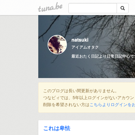
tuna.be
natsuki
アイアムオタク
最近おたく日記より日常日記中心で
このブログは長い間更新がありません。
つなビィでは、5年以上ログインがないアカウン
削除を希望されない方は
こちらよりログインを
これは卑怯