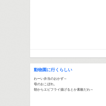
動物園に行くらしい
わーい弁当のおかず～
母のおこぼれ。
朝からエビフライ揚げるとか素敵だわ～