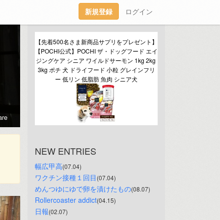
新規登録
ログイン
【先着500名さま新商品サプリをプレゼント】
【POCHI公式】POCHI ザ・ドッグフード エイ
ジングケア シニア ワイルドサーモン 1kg 2kg 
3kg ポチ 犬 ドライフード 小粒 グレインフリ
ー 低リン 低脂肪 魚肉 シニア犬
re
NEW ENTRIES
幅広甲高
(07.04)
ワクチン接種１回目
(07.04)
めんつゆにゆで卵を漬けたもの
(08.07)
Rollercoaster addict
(04.15)
日報
(02.07)