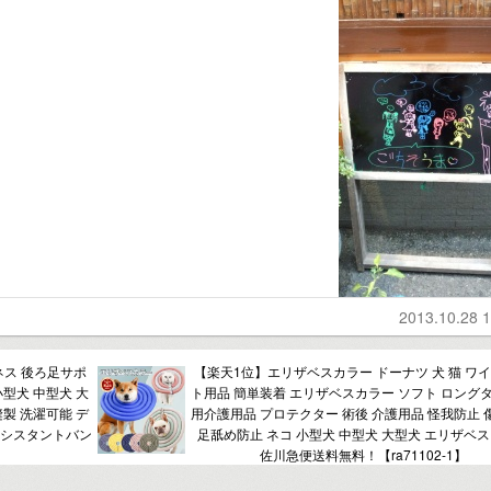
2013.10.28 1
ネス 後ろ足サポ
【楽天1位】エリザベスカラー ドーナツ 犬 猫 ワイ
小型犬 中型犬 大
ト用品 簡単装着 エリザベスカラー ソフト ロングタ
縫製 洗濯可能 デ
用介護用品 プロテクター 術後 介護用品 怪我防止 
アシスタントバン
足舐め防止 ネコ 小型犬 中型犬 大型犬 エリザベ
佐川急便送料無料！【ra71102-1】