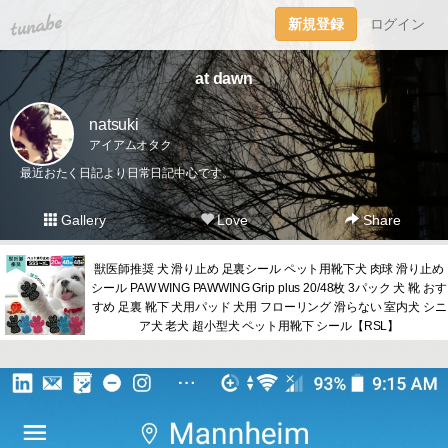
tuna.be
新規登録
ログイン
at dawn
natsuki
アイアムオタク
最近おたく日記より日常日記中心です。
Gallery
Love
Share
獣医師推奨 犬 滑り止め 足裏シール ペット用靴下犬 肉球 滑り止め
シール PAW WING PAWWING Grip plus 20/48枚 3パック 犬 靴 おす
すめ 足裏 靴下 犬用パッド 犬用 フローリング 滑らない 室内犬 シニ
ア犬 老犬 超小型犬 ペット用靴下 シール【RSL】