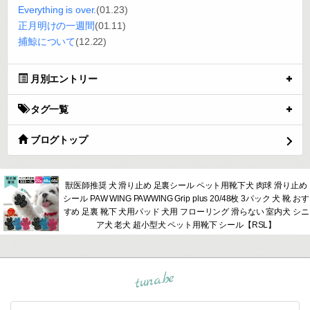
Everything is over.
(01.23)
正月明けの一週間
(01.11)
捕鯨について
(12.22)
月別エントリー
タグ一覧
ブログトップ
獣医師推奨 犬 滑り止め 足裏シール ペット用靴下犬 肉球 滑り止め
シール PAW WING PAWWING Grip plus 20/48枚 3パック 犬 靴 おす
すめ 足裏 靴下 犬用パッド 犬用 フローリング 滑らない 室内犬 シニ
ア犬 老犬 超小型犬 ペット用靴下 シール【RSL】
tuna.be