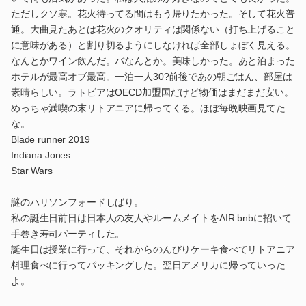
ただしクソ寒。花火待ってる間はもう帰りたかった。そして花火普
通。大曲見たあとは花火のクオリティは関係ない（打ち上げること
に意味がある）と割り切るようにしなければ全部しょぼく見える。
なんとかワイン飲んだ。バなんとか。美味しかった。あと泊まった
ホテルが最高オブ最高。一泊一人30?前後であの朝ごはん、部屋は
素晴らしい。ラトビアはOECD加盟国だけど物価はまだまだ安い。
めっちゃ満喫の末リトアニアに帰ってくる。ほぼ毎晩映画見てた
な。
Blade runner 2019
Indiana Jones
Star Wars
謎のハリソンフォードしばり。
私の誕生日前日は日本人の友人やルームメイトをAIR bnbに招いて
手巻き寿司パーティした。
誕生日は授業に行って、それからのんびりケーキ食べてリトアニア
料理食べに行ってパッキングした。翌日アメリカに帰っていった
よ。