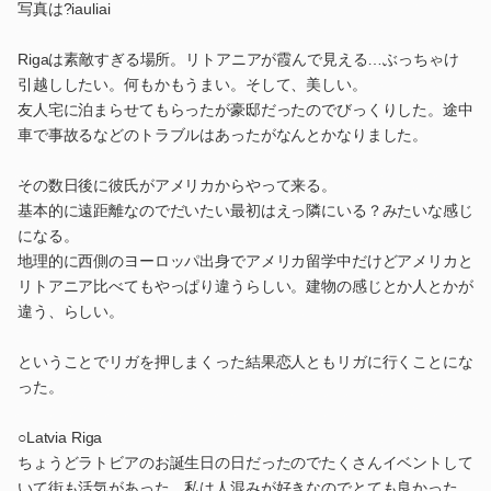
写真は?iauliai
Rigaは素敵すぎる場所。リトアニアが霞んで見える…ぶっちゃけ
引越ししたい。何もかもうまい。そして、美しい。
友人宅に泊まらせてもらったが豪邸だったのでびっくりした。途中
車で事故るなどのトラブルはあったがなんとかなりました。
その数日後に彼氏がアメリカからやって来る。
基本的に遠距離なのでだいたい最初はえっ隣にいる？みたいな感じ
になる。
地理的に西側のヨーロッパ出身でアメリカ留学中だけどアメリカと
リトアニア比べてもやっぱり違うらしい。建物の感じとか人とかが
違う、らしい。
ということでリガを押しまくった結果恋人ともリガに行くことにな
った。
○Latvia Riga
ちょうどラトビアのお誕生日の日だったのでたくさんイベントして
いて街も活気があった。私は人混みが好きなのでとても良かった。