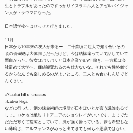
生とトラブルがあったのですっかりイスラエル人とアゼルバイジャ
ン人がトラウマになった。
日本語学校へはせっせと行きました。
11月
日本から10年来の友人が来るー！二十歳頃に短大で知り合いその
頃の価値観は大体同じだったけど、今は結構違っていて話していて
面白かった。彼女はバリバリと日本企業で8,9年働き、一方私は会
社辞めて大学へ。価値観変わるのも仕方ないな。それでも性格似て
るからなんでも楽しめるのがよいところ。二人とも食いしん坊でど
んくさい。
○?iauliai hill of crosses
○Latvia Riga
などに行った。鋼の錬金術師の場所が日本ぽいとか言う議論あるで
しょ。ロケ地は絶対リトアニアのショウレイがいいです。まじでた
だただ寒くて荒涼としていて、風が強く曇っている。夢も希望もな
い薄暗さ。アルフォンスがぬっと出てきても何も不思議ではない。