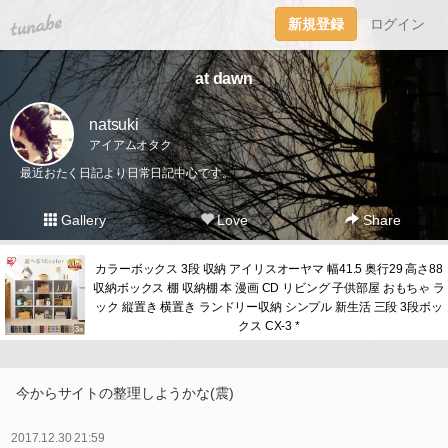
tuna.be
新規登録
ログイン
at dawn
natsuki
アイアムオタク
最近おたく日記より日常日記中心です。
Gallery
Love
Share
カラーボックス 3段 収納 アイリスオーヤマ 幅41.5 奥行29 高さ88
収納ボックス 棚 収納棚 本 漫画 CD リビング 子供部屋 おもちゃ ラ
ック 縦置き 横置き ランドリー収納 シンプル 新生活 三段 3段ボッ
クス CX-3 *
今からサイトの整理しようかな(震)
2017.12.30 21:59