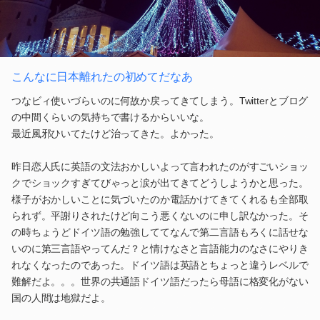
こんなに日本離れたの初めてだなあ
つなビィ使いづらいのに何故か戻ってきてしまう。Twitterとブログ
の中間くらいの気持ちで書けるからいいな。
最近風邪ひいてたけど治ってきた。よかった。
昨日恋人氏に英語の文法おかしいよって言われたのがすごいショッ
クでショックすぎてびゃっと涙が出てきてどうしようかと思った。
様子がおかしいことに気づいたのか電話かけてきてくれるも全部取
られず。平謝りされたけど向こう悪くないのに申し訳なかった。そ
の時ちょうどドイツ語の勉強しててなんで第二言語もろくに話せな
いのに第三言語やってんだ？と情けなさと言語能力のなさにやりき
れなくなったのであった。ドイツ語は英語とちょっと違うレベルで
難解だよ。。。世界の共通語ドイツ語だったら母語に格変化がない
国の人間は地獄だよ。