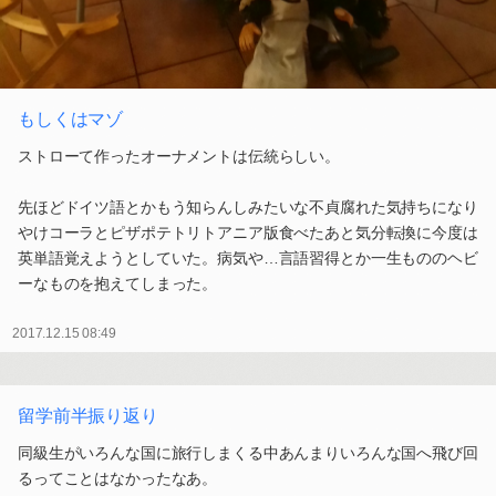
もしくはマゾ
ストローて作ったオーナメントは伝統らしい。
先ほどドイツ語とかもう知らんしみたいな不貞腐れた気持ちになり
やけコーラとピザポテトリトアニア版食べたあと気分転換に今度は
英単語覚えようとしていた。病気や…言語習得とか一生もののヘビ
ーなものを抱えてしまった。
2017.12.15 08:49
留学前半振り返り
同級生がいろんな国に旅行しまくる中あんまりいろんな国へ飛び回
るってことはなかったなあ。