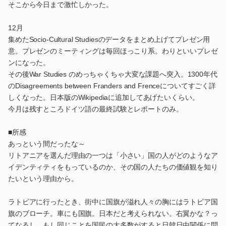
そこから今日まで激忙しかった。
12月
集めたSocio-Cultural Studiesのデータをまとめ上げてプレゼン用
意。プレゼンのミーティングは毎回ほっこり系。わりといいプレゼ
ンになった。
その後War Studies のめっちゃくちゃ大変な課題へ突入。1300年代
のDisagreements between Franders and Frenceについてすごく詳
しくなった。日本版のWikipediaに追加してあげたいくらい。
今月は残すところドイツ語の最終試験とレポートのみ。
■所感
あっという間だったな～
リトアニアを選んだ理由の一つは「小さい」国の人がどのようなア
イデンティティをもっているのか、その国の人たちの価値観を知り
たいという理由から。
ラトビアに行ったとき、街中に国旗が溢れ人々の胸にはラトビア国
旗のブローチ。車にも国旗。日本だと考えられない。右翼かな？っ
てなるし、もし同じことを国民の大多数がすると日韓日中関係に問