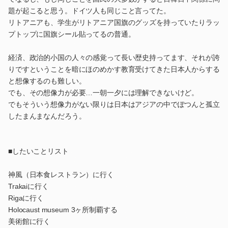
題が起こると思う。ドイツ人も同じこと言ってた。
リトアニアも、学生がリトアニア国旗のグッズを持っていたりラッ
プトップに国旗シール貼ってるの普通。
経済、政治的小国の人々の感覚って長い歴史持ってます、それが誇
りですということを暗にほのめかす教育受けてきた日本人からする
と想像するのも難しい。
でも、その想像力が必要…一朝一夕には理解できないけど。
でもそういう想像力がない限りは日本はアジアの中でぽつんと孤立
したまんまなんだろう。
■したいことリスト
神風（日本食レストラン）に行く
Trakaiに行く
Rigaに行く
Holocaust museum 3ヶ所制覇する
美術館に行く