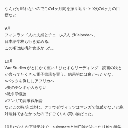
なんだか眠れないのでこの4ヶ月間を振り返りつつ次の4ヶ月の目
標など
9月
フィンランド人の夫婦とチェコ人2人でKlaipedaへ。
日本語学校も行き始める。
この頃は結構外食多かった。
10月
War Studies がとにかく重い！ひたすらリーディング…読書の秋と
か言ってたくさん電子書籍を買う。結果的には良かったかな。
○バッタを倒しにアフリカへ
○夫のチンポか入らない
○戦争学概論
○マンガで読破戦争論
などこの時期に読む。クラウゼヴィッツはマンガで読破がないと絶
対理解できなかったのですごくいい買い物だった。
10月はなんか下降気味で、suitemateと半口論があったり他の留学