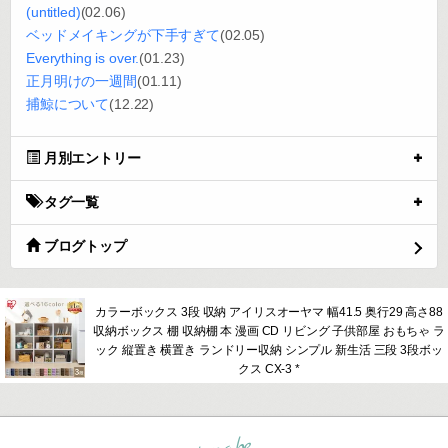
(untitled)
(02.06)
ベッドメイキングが下手すぎて
(02.05)
Everything is over.
(01.23)
正月明けの一週間
(01.11)
捕鯨について
(12.22)
月別エントリー
タグ一覧
ブログトップ
カラーボックス 3段 収納 アイリスオーヤマ 幅41.5 奥行29 高さ88
収納ボックス 棚 収納棚 本 漫画 CD リビング 子供部屋 おもちゃ ラ
ック 縦置き 横置き ランドリー収納 シンプル 新生活 三段 3段ボッ
クス CX-3 *